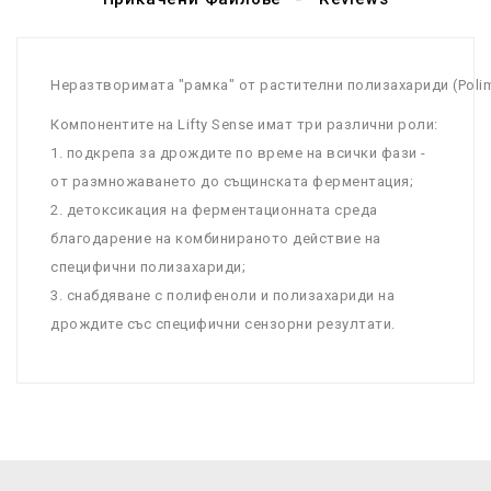
Неразтворимата
"
рамка
"
от
растителни
полизахариди
(
Poli
Компонентите
на
Lifty
Sense
имат
три
различни
роли
:
1.
подкрепа
за
дрождите
по
време
на
всички
фази
-
от
размножаването
до
същинската
ферментация
;
2.
детоксикация
на
ферментационната
среда
благодарение
на
комбинираното
действие
на
специфични
полизахариди
;
3.
снабдяване
с
полифеноли
и
полизахариди
на
дрождите
със
специфични
сензорни
резултати
.