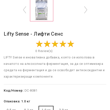
Lifty Sense - Лифти Сенс
0 Review(s)
LIFTY
Sense
е
иновативна
добавка
,
която
се
използва
в
началото
на
алкохолната
ферментация
,
за
да
се
оптимизира
средата
на
ферментация
и
да
се
освободят
антиоксидантни
и
характеризиращи
компоненти
.
Код/Номер:
DC-8081
Опаковка: 1.0 кг
0.5 кг
0.1 кг
1.0 кг
2.0 кг